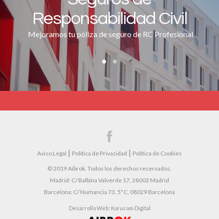
Seguros de Drones de
Responsabilidad Civil
Aibrok
Mejoramos tu póliza de seguro de RC Profesional
Todo lo que necesitas saber sobre tu seguro de drones
|
|
Aviso Legal
Política de Privacidad
Política de Cookies
© 2019 Aibrok. Todos los derechos reservados.
Madrid: C/ Balbina Valverde 17, 28002 Madrid
Barcelona: C/ Numancia 73, 5ª C, 08029 Barcelona
Desarrollo Web:
Korucom Digital